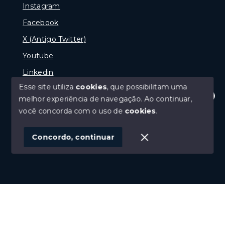
Instagram
Facebook
X (Antigo Twitter)
Youtube
Linkedin
Esse site utiliza
cookies
, que possibilitam uma
melhor experiência de navegação.
Ao continuar,
Olá! Estamos disponíveis para te ajudar.
você concorda com o uso de
cookies
.
© Copyright 2026 - naPraia Imobiliária - Todos os
direitos reservados
Concordo, continuar
SITE PARA IMOBILIARIA
Início
Histórico
Favoritos