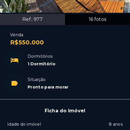
Ref.:
977
16
fotos
Venda
R$550.000
Dormitórios
1 Dormitório
Situação
Pronto para morar
Ficha do imóvel
Idade do imóvel
8 anos