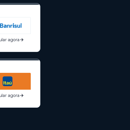
lar agora
lar agora