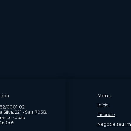
ária
Menu
Início
982/0001-02
a Silva, 221 - Sala 703B,
Financie
ranco - João
46-005
Negocie seu Im