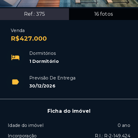
Ref.:
375
16
fotos
Venda
R$427.000
Dormitórios
1 Dormitório
Previsão De Entrega
30/12/2026
Ficha do imóvel
Idade do imóvel
0 ano
Incorporação
R.I.: R-2-149.424