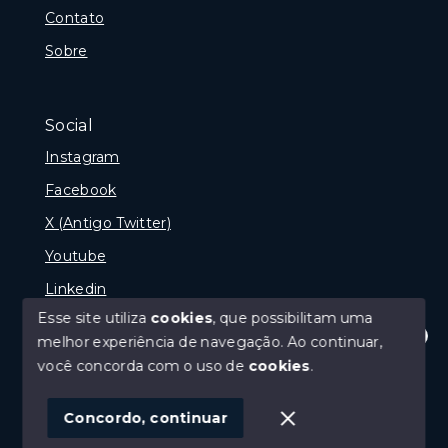
Contato
Sobre
Social
Instagram
Facebook
X (Antigo Twitter)
Youtube
Linkedin
Esse site utiliza
cookies
, que possibilitam uma
melhor experiência de navegação.
Ao continuar,
Olá! Estamos disponíveis para te ajudar.
você concorda com o uso de
cookies
.
© Copyright 2026 - naPraia Imobiliária - Todos os
direitos reservados
Concordo, continuar
SITE PARA IMOBILIARIA