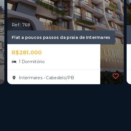
Ref.: 768
Flat a poucos passos da praia de Intermares
R$281.000
1 Dormitório
Intermares - Cabedelo/PB