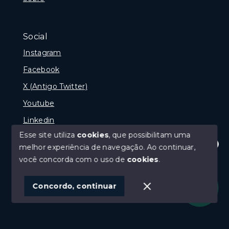
Social
Instagram
Facebook
X (Antigo Twitter)
Youtube
Linkedin
Esse site utiliza
cookies
, que possibilitam uma
melhor experiência de navegação.
Ao continuar,
Olá! Estamos disponíveis para te ajudar.
você concorda com o uso de
cookies
.
© Copyright 2026 - naPraia Imobiliária - Todos os
direitos reservados
Concordo, continuar
SITE PARA IMOBILIARIA