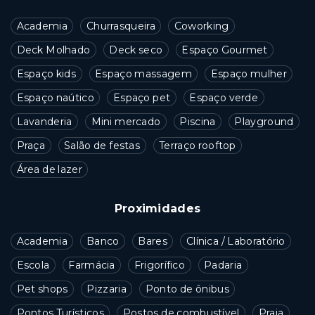
Academia
Churrasqueira
Coworking
Deck Molhado
Deck seco
Espaço Gourmet
Espaço kids
Espaço massagem
Espaço mulher
Espaço naútico
Espaço pet
Espaço verde
Lavanderia
Mini mercado
Piscina
Playground
Praça
Salão de festas
Terraço rooftop
Área de lazer
Proximidades
Academia
Banco
Bares
Clínica / Laboratório
Escola
Farmácia
Frigorífico
Padaria
Pet shops
Pizzaria
Ponto de ônibus
Pontos Turísticos
Postos de combustível
Praia