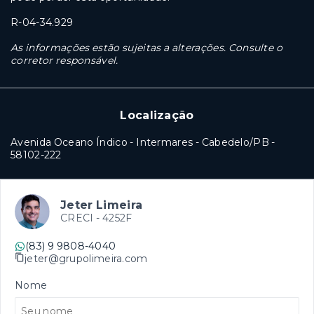
R-04-34.929
As informações estão sujeitas a alterações. Consulte o
corretor responsável.
Localização
Avenida Oceano Índico - Intermares - Cabedelo/PB
-
58102-222
Jeter Limeira
CRECI -
4252F
(83) 9 9808-4040
jeter@grupolimeira.com
Nome