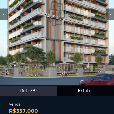
Ref.:
381
10
fotos
Venda
R$337.000