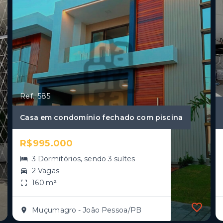
Ref.: 585
Casa em condomínio fechado com piscina
R$995.000
3 Dormitórios, sendo 3 suítes
2 Vagas
160 m²
Muçumagro - João Pessoa/PB