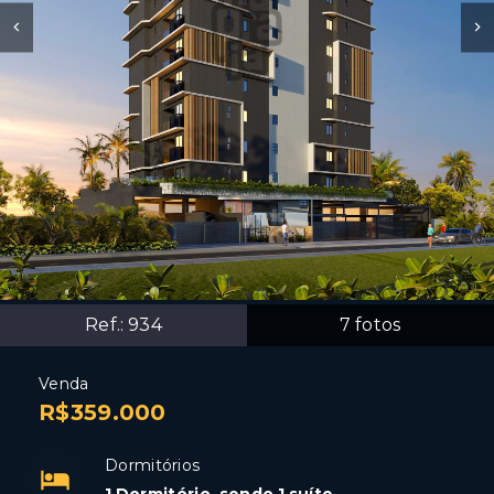
Ref.:
934
7
fotos
Venda
R$359.000
Dormitórios
1 Dormitório, sendo 1 suíte