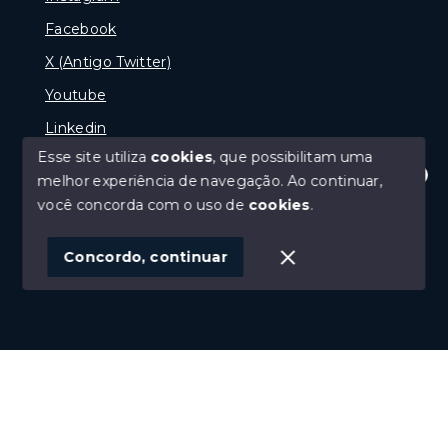
Facebook
X (Antigo Twitter)
Youtube
Linkedin
Esse site utiliza
cookies
, que possibilitam uma
melhor experiência de navegação.
Ao continuar,
Olá! Estamos disponíveis para te ajudar.
você concorda com o uso de
cookies
.
© Copyright 2026 - naPraia Imobiliária - Todos os
direitos reservados
Concordo, continuar
SITE PARA IMOBILIARIA
Início
Histórico
Favoritos