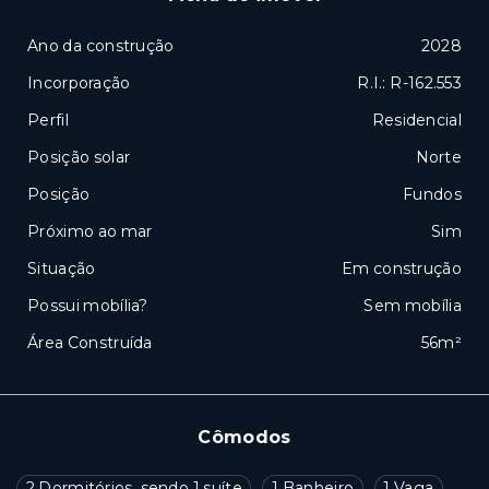
Ano da construção
2028
Incorporação
R.I.: R-162.553
Perfil
Residencial
Posição solar
Norte
Posição
Fundos
Próximo ao mar
Sim
Situação
Em construção
Possui mobília?
Sem mobília
Área Construída
56m²
Cômodos
2 Dormitórios, sendo 1 suíte
1 Banheiro
1 Vaga