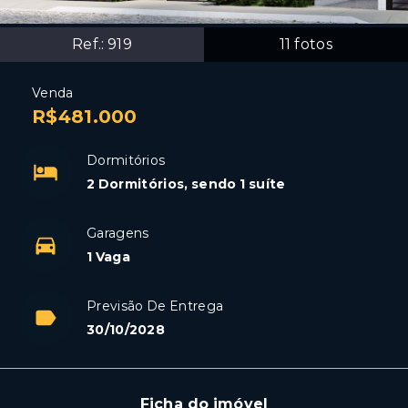
Ref.:
919
11
fotos
Venda
R$481.000
Dormitórios
2 Dormitórios, sendo 1 suíte
Garagens
1 Vaga
Previsão De Entrega
30/10/2028
Ficha do imóvel