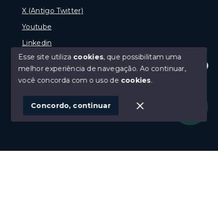
X (Antigo Twitter)
Youtube
Linkedin
Esse site utiliza
cookies
, que possibilitam uma
melhor experiência de navegação.
Ao continuar,
Olá! Estamos disponíveis para te ajudar.
você concorda com o uso de
cookies
.
© Copyright 2026 - naPraia Imobiliária - Todos os
direitos reservados
Concordo, continuar
SITE PARA IMOBILIARIA
Início
Histórico
Favoritos