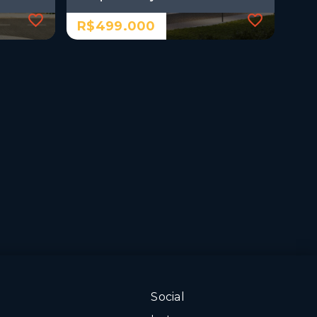
R$499.000
Ref.: 886
ão a
Apartamento a menos de 500
Parque
metros da praia e pertinho do
Parque Parahyba
R$499.000
2 Dormitórios, sendo 1
suíte
1 Vaga
Jardim Oceania - João
Pessoa/PB
Social