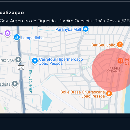
calização
Gov. Argemiro de Figueido - Jardim Oceania - João Pessoa/PB