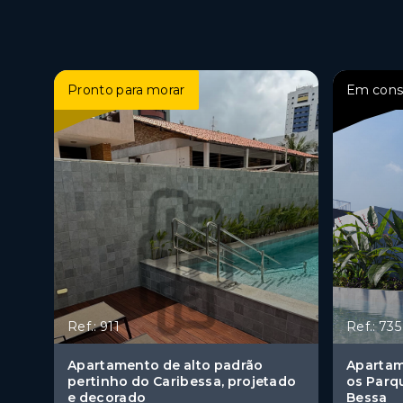
Pronto para morar
Em cons
Ref.: 911
Ref.: 735
Apartamento de alto padrão
Apartam
pertinho do Caribessa, projetado
os Parq
e decorado
Bessa