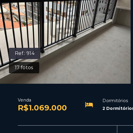
Ref.:
914
17
fotos
Venda
Dormitórios
R$1.069.000
2 Dormitórios