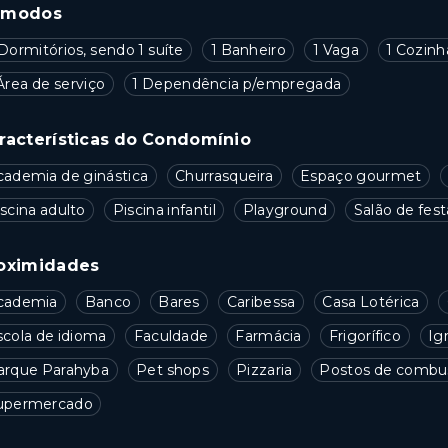
ômodos
Dormitórios, sendo 1 suíte
1 Banheiro
1 Vaga
1 Cozinh
Área de serviço
1 Dependência p/empregada
racterísticas do Condomínio
cademia de ginástica
Churrasqueira
Espaço gourmet
scina adulto
Piscina infantil
Playground
Salão de fest
oximidades
cademia
Banco
Bares
Caribessa
Casa Lotérica
scola de idioma
Faculdade
Farmácia
Frigorífico
Ig
arque Parahyba
Pet shops
Pizzaria
Postos de combus
upermercado