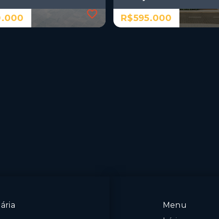
.000
R$595.000
Ref.: 824
ento de alto padrão entre
Apartamento de alto padr
ues Parahyba e a praia do
pouquíssimos passos do 
Parahyba
.000
R$595.000
mitórios, sendo 1
2 Dormitórios, sendo 1
suíte
a
1 Vaga
m Oceania - João
Jardim Oceania - João
oa/PB
Pessoa/PB
ária
Menu