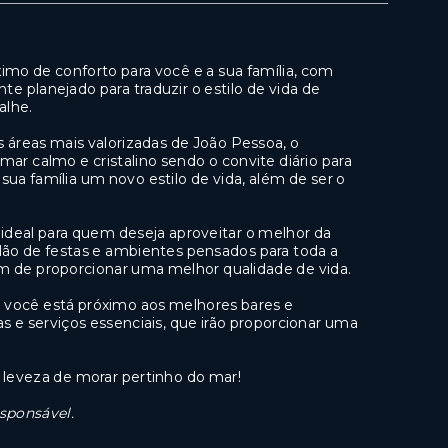
imo de conforto para você e a sua família, com
e planejado para traduzir o estilo de vida de
alhe.
 áreas mais valorizadas de João Pessoa, o
mar calmo e cristalino sendo o convite diário para
ua família um novo estilo de vida, além de ser o
deal para quem deseja aproveitar o melhor da
lão de festas e ambientes pensados para toda a
ém de proporcionar uma melhor qualidade de vida.
 você está próximo aos melhores bares e
s e serviços essenciais, que irão proporcionar uma
 a leveza de morar pertinho do mar!
esponsável.