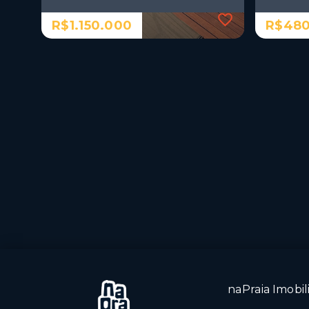
R$1.150.000
R$480
Ref.: 911
Ref.: 735
Apartamento de alto padrão
Apartam
pertinho do Caribessa, projetado
os Parq
e decorado
Bessa
R$1.150.000
R$480
2 Dormitórios, sendo 1
2 Dor
suíte
suíte
1 Vaga
1 Vag
Jardim Oceania - João
Jardi
Pessoa/PB
Pess
naPraia Imobili