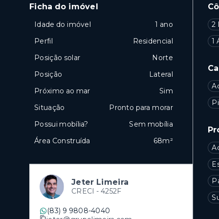
Ficha do imóvel
C
Idade do imóvel
1 ano
2 
Perfil
Residencial
1 
Posição solar
Norte
Ca
Posição
Lateral
A
Próximo ao mar
Sim
Pi
Situação
Pronto para morar
Possui mobília?
Sem mobília
Pr
Área Construída
68m²
A
E
P
Jeter Limeira
CRECI -
4252F
S
(83) 9 9808-4040