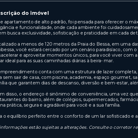
scrição do imóvel
e apartamento de alto padrão, foi pensada para oferecer o máx
gância e funcionalidade, onde cada ambiente foi cuidadosament
m busca exclusividade, sofisticação e praticidade em cada det
alizado a menos de 120 metros da Praia do Bessa, em uma das
ibessa, você estará cercado por um cenário paradisíaco, com o 
acelerar e aproveitar momentos únicos, para você viver com a s
ar ideal para as suas caminhadas diárias à beira- mar.
mpreendimento conta com uma estrutura de lazer completa, i
a sem sair de casa, com piscina, academia, espaço gourmet, sa
ília que garantem dias de descanso, diversão e bem-estar, al
m disso, o endereço é sinônimo de conveniência, uma vez que
taurantes do bairro, além de colégios, supermercados, farmácia
ina prática, segura e agradável para você e a sua família.
a o equilíbrio perfeito entre o conforto de um lar sofisticado e
informações estão sujeitas a alterações. Consulte o corretor r