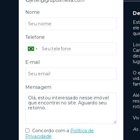
jeter@grupolimeira.com
Nome
De
Est
ele
que
Telefone
Loc
Car
des
lug
E-mail
O e
vid
fam
Mensagem
Alé
res
rot
Viv
As 
Concordo com a
Política de
Privacidade