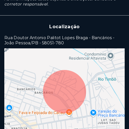
corretor responsável.
Localização
Rua Doutor Antonio Palitot Lopes Braga - Bancários -
João Pessoa/PB
- 58051-780