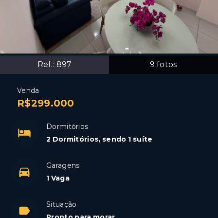
Ref.:
897
9
fotos
Venda
R$299.000
Dormitórios
2 Dormitórios, sendo 1 suíte
Garagens
1 Vaga
Situação
Pronto para morar