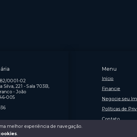
mitórios, sendo 1
3 Dormitórios, sendo 1
suíte
a
1 Vaga
a - João Pessoa/PB
Bessa - João Pessoa/PB
ária
Menu
Início
982/0001-02
a Silva, 221 - Sala 703B,
Financie
ranco - João
46-005
Negocie seu Im
036
Políticas de Pri
Contato
 uma melhor experiência de navegação.
Sobre
J
cookies
.