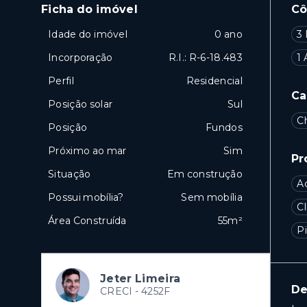
Ficha do imóvel
C
Idade do imóvel
0 ano
3 
Incorporação
R.I.: R-6-18.483
1 
Perfil
Residencial
Ca
Posição solar
Sul
C
Posição
Fundos
Próximo ao mar
Sim
Pr
Situação
Em construção
A
Possui mobília?
Sem mobília
Cl
Área Construída
55m²
Pi
Jeter Limeira
De
CRECI -
4252F