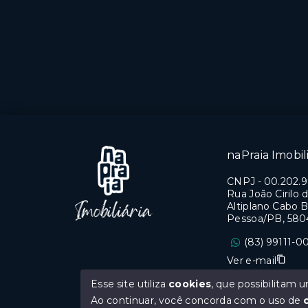
suíte
3 Dor
suíte
1 Vaga
1 Vag
Bessa - João Pessoa/PB
Bess
naPraia Imobili
CNPJ
-
00.202.
Rua João Cirilo d
Altiplano Cabo B
Pessoa/PB, 580
(83) 99111-0
Ver e-mail
Esse site utiliza
cookies
, que possibilitam
CRECI PB 0669
Ao continuar, você concorda com o uso de