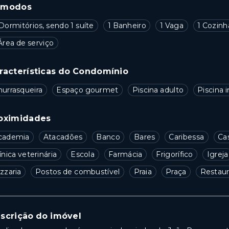
ômodos
Dormitórios, sendo 1 suíte
1 Banheiro
1 Vaga
1 Cozinh
Área de serviço
racterísticas do Condomínio
hurrasqueira
Espaço gourmet
Piscina adulto
Piscina i
oximidades
cademia
Atacadões
Banco
Bares
Caribessa
Ca
ínica veterinária
Escola
Farmácia
Frigorífico
Igreja
zzaria
Postos de combustível
Praia
Praça
Restaur
scrição do imóvel