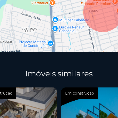
Imóveis similares
trução
Em construção