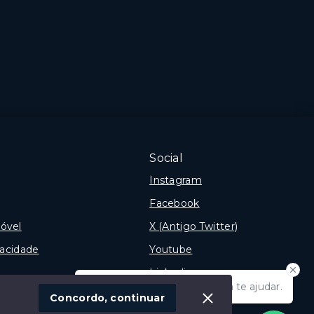
3 Dormitórios, sendo 2
suítes
2 Vagas
Bessa - João Pessoa/PB
Social
Instagram
Facebook
óvel
X (Antigo Twitter)
vacidade
Youtube
Linkedin
Olá! Estamos disponíveis para te ajudar.
Concordo, continuar