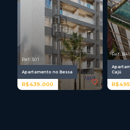
Ref.: 841
Ref.: 501
Apartam
Apartamento no Bessa
Cajú
R$439.000
R$495
Ref.: 501
Ref.: 841
Apartamento no Bessa
Apartam
Cajú
R$439.000
R$495
3 Dormitórios, sendo 1