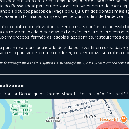
alizado em uma das áreas mais desejadas de João Pessoa, es
ia do Bessa, ideal para quem sonha em viver perto do mar e a
ando a poucos passos da Praça do Cajú, um dos pontos mais agr
re, lazer em família ou simplesmente curtir o fim de tarde com t
rédio conta com elevador, trazendo mais conforto e acessibilid
a os momentos de descanso e diversão, em um bairro completo
upermercados, farmácias, escolas, academias, restaurantes e ser
a para morar com qualidade de vida ou investir em uma das r
ar certo para você, em um endereço que valoriza sua rotina e 
informações estão sujeitas a alterações. Consulte o corretor r
calização
a Doutor Damasquins Ramos Maciel - Bessa - João Pessoa/PB