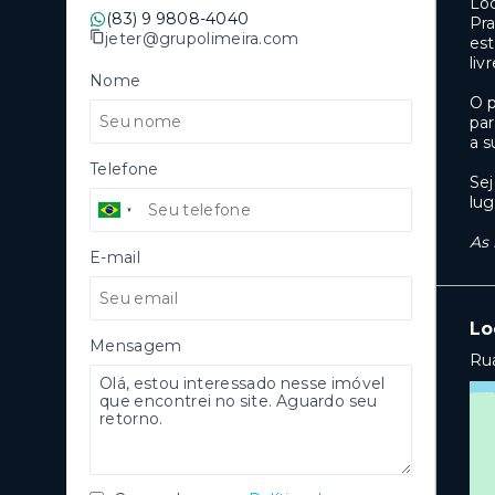
Loc
(83) 9 9808-4040
Pra
jeter@grupolimeira.com
est
liv
Nome
O p
par
a s
Telefone
Sej
lug
As 
E-mail
Lo
Mensagem
Ru