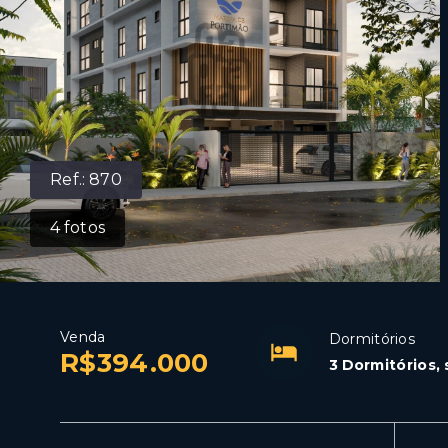
Ref.:
870
4
fotos
Venda
Dormitórios
R$394.000
3 Dormitórios, 