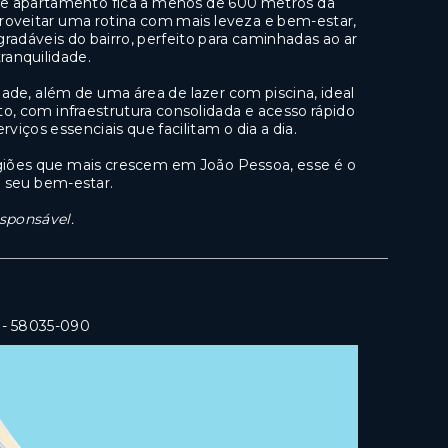
te apartamento fica a menos de 600 metros da
proveitar uma rotina com mais leveza e bem-estar,
adáveis do bairro, perfeito para caminhadas ao ar
ranquilidade.
ade, além de uma área de lazer com piscina, ideal
, com infraestrutura consolidada e acesso rápido
viços essenciais que facilitam o dia a dia.
egiões que mais crescem em João Pessoa, esse é o
o seu bem-estar.
esponsável.
- 58035-090