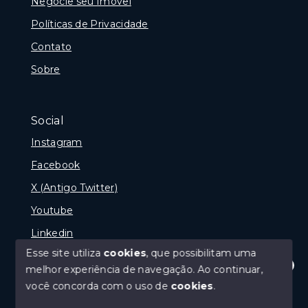
Negocie seu Imóvel
Políticas de Privacidade
Contato
Sobre
Social
Instagram
Facebook
X (Antigo Twitter)
Youtube
Linkedin
Esse site utiliza
cookies
, que possibilitam uma
melhor experiência de navegação.
Ao continuar,
Olá! Estamos disponíveis para te ajudar.
você concorda com o uso de
cookies
.
© Copyright 2026 - naPraia Imobiliária - Todos os
direitos reservados