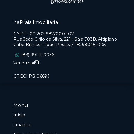
naPraia Imobiliária
CNPJ
-
00.202.982/0001-02
Rua João Cirilo da Silva, 221 - Sala 703B, Altiplano
Cabo Branco - João Pessoa/PB, 58046-005
(83) 99111-0036
Ver e-mail
CRECI PB 0669J
Menu
Início
Financie