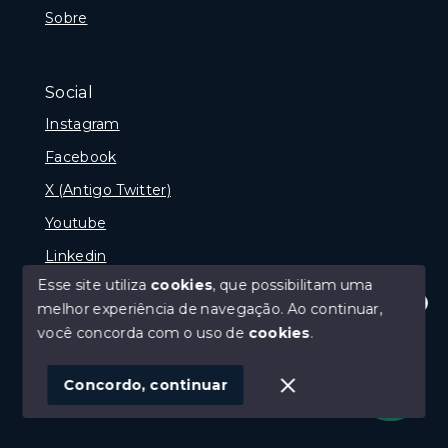
Sobre
Social
Instagram
Facebook
X (Antigo Twitter)
Youtube
Linkedin
Esse site utiliza
cookies
, que possibilitam uma
melhor experiência de navegação.
Ao continuar,
Olá! Estamos disponíveis para te ajudar.
você concorda com o uso de
cookies
.
© Copyright 2026 - naPraia Imobiliária - Todos os
direitos reservados
Concordo, continuar
SITE PARA IMOBILIARIA