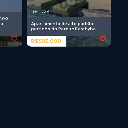
Ref.: 729
 400
da
Apartamento de alto padrão
pertinho do Parque Parahyba
R$505.000
Ref.: 729
 400
Apartamento de alto padrão
da
pertinho do Parque Parahyba
R$505.000
2 Dormitórios, sendo 1
suíte
1 Vaga
Aeroclube - João
Pessoa/PB