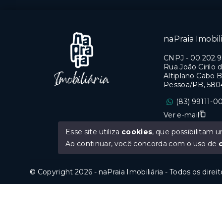
naPraia Imobili
CNPJ
-
00.202.
Rua João Cirilo d
Altiplano Cabo B
Pessoa/PB, 580
(83) 99111-0
Ver e-mail
Esse site utiliza
cookies
, que possibilitam
CRECI PB 0669
Ao continuar, você concorda com o uso de
© Copyright 2026 - naPraia Imobiliária - Todos os direi