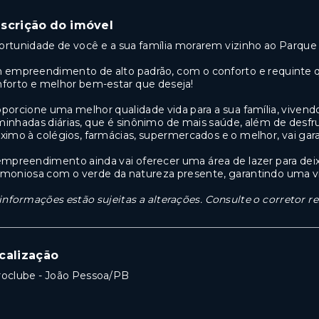
scrição do imóvel
rtunidade de você e a sua família morarem vizinho ao Parque
empreendimento de alto padrão, com o conforto e requinte q
forto e melhor bem-estar que deseja!
porcione uma melhor qualidade vida para a sua família, vivend
inhadas diárias, que é sinônimo de mais saúde, além de desfr
ximo à colégios, farmácias, supermercados e o melhor, vai gara
mpreendimento ainda vai oferecer uma área de lazer para deix
moniosa com o verde da natureza presente, garantindo uma vi
informações estão sujeitas a alterações. Consulte o corretor r
calização
roclube - João Pessoa/PB