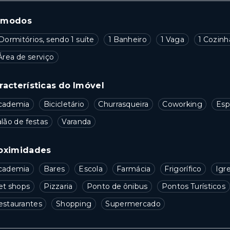
ômodos
Dormitórios, sendo 1 suíte
1 Banheiro
1 Vaga
1 Cozinh
Área de serviço
racterísticas do Imóvel
cademia
Bicicletário
Churrasqueira
Coworking
Esp
lão de festas
Varanda
oximidades
cademia
Bares
Escola
Farmácia
Frigorífico
Igre
et shops
Pizzaria
Ponto de ônibus
Pontos Turísticos
estaurantes
Shopping
Supermercado