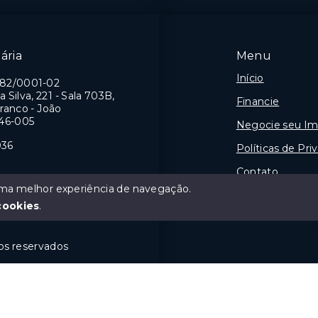
Pessoa/PB
ária
Menu
Início
982/0001-02
a Silva, 221 - Sala 703B,
Financie
ranco - João
46-005
Negocie seu Im
036
Políticas de Pri
Contato
 uma melhor experiência de navegação.
Sobre
J
cookies
.
tos reservados