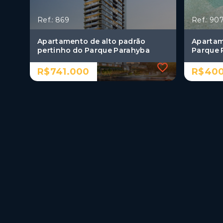
Ref.: 869
Ref.: 90
Apartamento de alto padrão
Apartam
pertinho do Parque Parahyba
Parque 
R$741.000
R$400
Ref.: 869
Ref.: 90
Apartamento de alto padrão
Apartam
pertinho do Parque Parahyba
Parque 
R$741.000
R$400
2 Dormitórios, sendo 2
2 Dor
suítes
suíte
1 Vaga
1 Vag
Aeroclube - João
Aeroc
Pessoa/PB
Pess