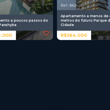
Ref.: 862
7
Apartamento a menos de
ento a poucos passos do
metros do futuro Parque 
Parahyba
Cidade
.000
R$564.000
7
Ref.: 862
ento a poucos passos do
Apartamento a menos de
Parahyba
metros do futuro Parque 
Cidade
.000
R$564.000
mitórios, sendo 1
2 Dormitórios, sendo 1
suíte
a
1 Vaga
lube - João
oa/PB
Aeroclube - João