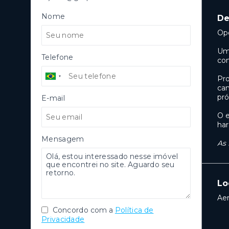
Nome
De
Opo
Um 
Telefone
con
Pro
cam
pró
E-mail
O e
har
Mensagem
As 
Lo
Ae
Concordo com a
Política de
Privacidade