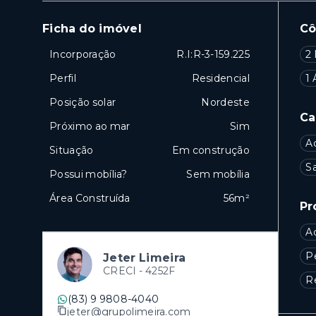
Ficha do imóvel
C
Incorporação
R.I:R-3-159.225
2 
Perfil
Residencial
1 
Posição solar
Nordeste
Ca
Próximo ao mar
Sim
A
Situação
Em construção
Sa
Possui mobília?
Sem mobília
Área Construída
56m²
Pr
A
P
Jeter Limeira
CRECI -
4252F
R
(83) 9 9808-4040
jeter@grupolimeira.com