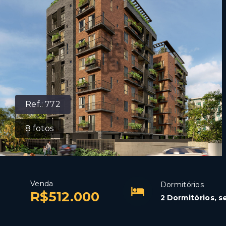
Ref.:
772
8
fotos
Venda
Dormitórios
R$512.000
2 Dormitórios, s