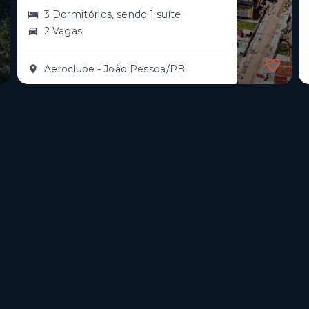
3 Dormitórios, sendo 1 suíte
2 Vagas
Aeroclube - João Pessoa/PB