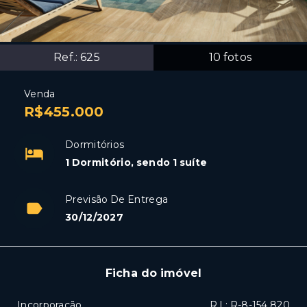
Ref.:
625
10
fotos
Venda
R$455.000
Dormitórios
1 Dormitório, sendo 1 suíte
Previsão De Entrega
30/12/2027
Ficha do imóvel
Incorporação
R.I.: R-8-154.820