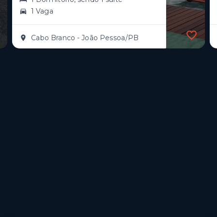
1 Vaga
Cabo Branco - João Pessoa/PB