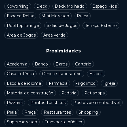
Coworking
Deck
Deck Molhado
Espaço Kids
Espaço Relax
Mini Mercado
Praça
Rooftop lounge
Salão de Jogos
Terraço Externo
Área de Jogos
Área verde
Proximidades
Academia
Banco
Bares
Cartório
Casa Lotérica
Clínica / Laboratório
Escola
Escola de idioma
Farmácia
Frigorífico
Igreja
Material de construção
Padaria
Pet shops
Pizzaria
Pontos Turísticos
Postos de combustível
Praia
Praça
Restaurantes
Shopping
Supermercado
Transporte público