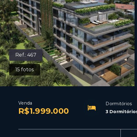
Ref.:
467
15
fotos
Venda
Dormitórios
R$1.999.000
3 Dormitório