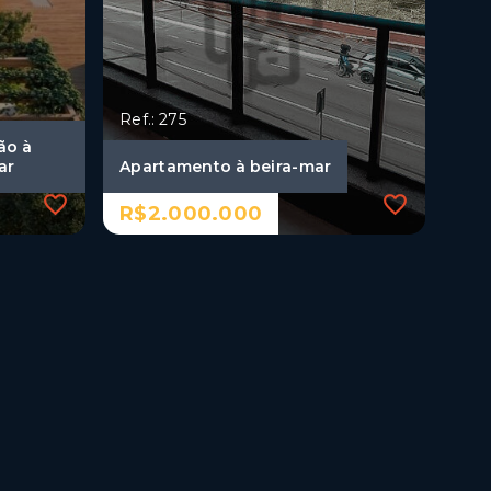
Ref.: 275
ão à
ar
Apartamento à beira-mar
R$2.000.000
Ref.: 275
ão à
Apartamento à beira-mar
ar
R$2.000.000
3 Dormitórios, sendo 3
suítes
2 Vagas
Cabo Branco - João