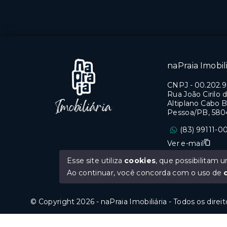
Cabo Branco - João
Cabo 
Pessoa/PB
Pess
naPraia Imobili
CNPJ
-
00.202.
Rua João Cirilo d
Altiplano Cabo B
Pessoa/PB, 580
(83) 99111-0
Ver e-mail
Esse site utiliza
cookies
, que possibilitam
CRECI PB 0669
Ao continuar, você concorda com o uso de
© Copyright 2026 - naPraia Imobiliária - Todos os direi