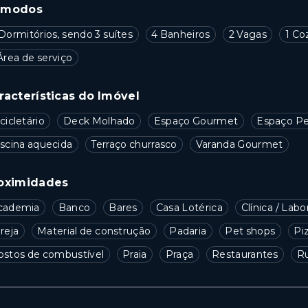
ômodos
Dormitórios, sendo 3 suítes
4 Banheiros
2 Vagas
1 Co
Área de serviço
racterísticas do Imóvel
cicletário
Deck Molhado
Espaço Gourmet
Espaço P
iscina aquecida
Terraço churrasco
Varanda Gourmet
oximidades
cademia
Banco
Bares
Casa Lotérica
Clínica / Labo
reja
Material de construção
Padaria
Pet shops
Pi
ostos de combustível
Praia
Praça
Restaurantes
R