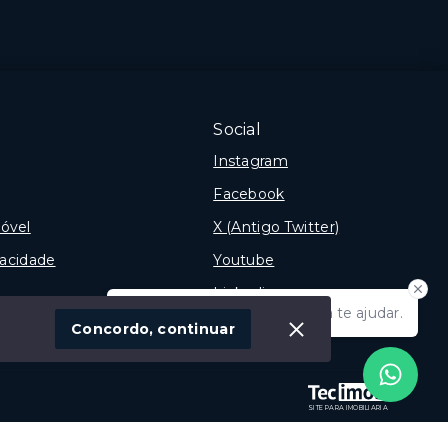
Pessoa/PB
Social
Instagram
Facebook
óvel
X (Antigo Twitter)
vacidade
Youtube
Linkedin
Olá! Estamos disponíveis para te ajudar.
Concordo, continuar
SITE PARA IMOBILIARIA