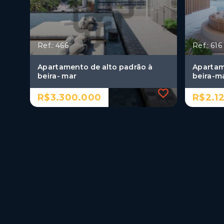
Ref.: 466
Ref.: 616
Apartamento de alto padrão à
Apartam
beira- mar
beira-ma
R$3.300.000
R$2.1
Ref.: 466
Ref.: 616
Apartamento de alto padrão à
Apartam
beira- mar
beira-ma
R$3.300.000
R$2.1
3 Dormitórios, sendo 3
3 Dor
suítes
suíte
2 Vagas
2 Va