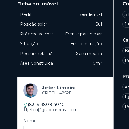
Ficha do imóvel
C
Perfil
Residencial
3 
Posição solar
Sul
1 
Próximo ao mar
Frente para o mar
Ca
Situação
Em construção
Bi
Possui mobília?
Sem mobília
P
Área Construída
110m²
Pr
A
Jeter Limeira
CRECI -
4252F
Ig
(83) 9 9808-4040
P
jeter@grupolimeira.com
Nome