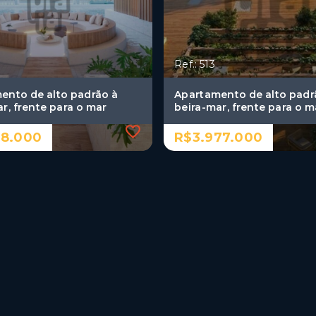
Ref.: 513
ento de alto padrão à
Apartamento de alto padr
r, frente para o mar
beira-mar, frente para o m
28.000
R$3.977.000
Ref.: 513
ento de alto padrão à
Apartamento de alto padr
r, frente para o mar
beira-mar, frente para o m
28.000
R$3.977.000
mitórios, sendo 3
3 Dormitórios, sendo 3
s
suítes
gas
2 Vagas