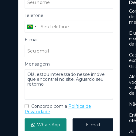
De
Con
Telefone
des
me
É u
e s
E-mail
da 
Ca
ex
Mensagem
qua
Alé
voc
vis
de 
Não
Concordo com a
Política de
Privacidade
En
of
WhatsApp
E-mail
As 