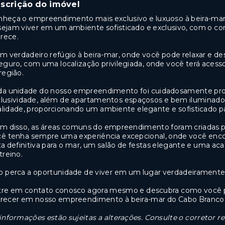
scrição do imóvel
heça o empreendimento mais exclusivo e luxuoso à beira-mar 
ejam viver em um ambiente sofisticado e exclusivo, com o conf
rece.
m verdadeiro refúgio à beira-mar, onde você pode relaxar e de
eguro, com uma localização privilegiada, onde você terá acesso
região.
da unidade do nosso empreendimento foi cuidadosamente proj
clusividade, além de apartamentos espaçosos e bem iluminad
lidade, proporcionando um ambiente elegante e sofisticado par
m disso, as áreas comuns do empreendimento foram criadas pa
ê tenha sempre uma experiência excepcional, onde você encon
ta definitiva para o mar, um salão de festas elegante e uma
treino.
 perca a oportunidade de viver em um lugar verdadeiramente 
tre em contato conosco agora mesmo e descubra como você po
erecer em nosso empreendimento à beira-mar do Cabo Branco
informações estão sujeitas a alterações. Consulte o corretor r