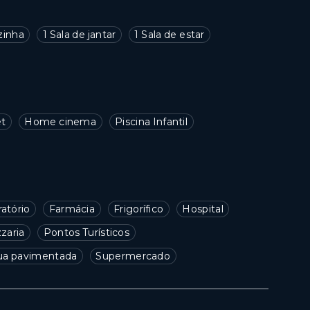
zinha
1 Sala de jantar
1 Sala de estar
et
Home cinema
Piscina Infantil
ratório
Farmácia
Frigorífico
Hospital
zzaria
Pontos Turísticos
ua pavimentada
Supermercado