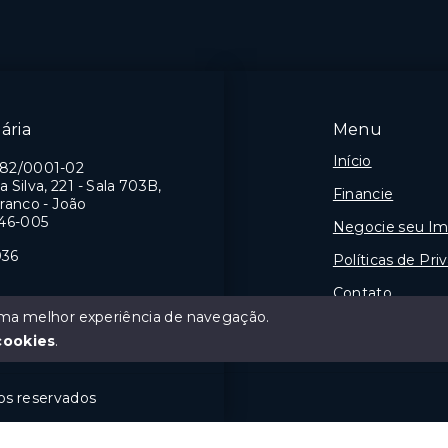
Branco - João
Cabo Branco - João
oa/PB
Pessoa/PB
ária
Menu
Início
982/0001-02
a Silva, 221 - Sala 703B,
Financie
ranco - João
46-005
Negocie seu Im
036
Políticas de Pri
Contato
 uma melhor experiência de navegação.
Sobre
J
cookies
.
tos reservados