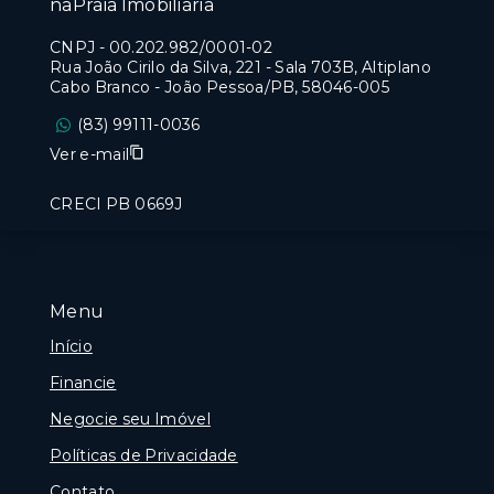
naPraia Imobiliária
CNPJ
-
00.202.982/0001-02
Rua João Cirilo da Silva, 221 - Sala 703B, Altiplano
Cabo Branco - João Pessoa/PB, 58046-005
(83) 99111-0036
Ver e-mail
CRECI PB 0669J
Menu
Início
Financie
Negocie seu Imóvel
Políticas de Privacidade
Contato