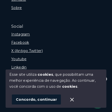
Sobre
Social
Instagram
Facebook
X (Antigo Twitter)
Youtube
Linkedin
Esse site utiliza
cookies
, que possibilitam uma
melhor experiência de navegação.
Ao continuar,
Olá! Estamos disponíveis para te ajudar.
você concorda com o uso de
cookies
.
© Copyright 2026 - naPraia Imobiliária - Todos os
direitos reservados
Concordo, continuar
SITE PARA IMOBILIARIA