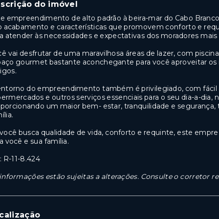
scrição do imóvel
e empreendimento de alto padrão à beira-mar do Cabo Branco
o acabamento e características que promovem conforto e requ
a atender às necessidades e expectativas dos moradores mais
ê vai desfrutar de uma maravilhosa áreas de lazer, com piscina
paço gourmet bastante aconchegante para você aproveitar o
igos.
ntorno do empreendimento também é privilegiado, com fácil ac
ermercados e outros serviços essenciais para o seu dia-a-dia,
porcionando um maior bem- estar, tranquilidade e segurança, t
ília.
você busca qualidade de vida, conforto e requinte, este em
a você e sua família.
.: R-11-8.424
informações estão sujeitas a alterações. Consulte o corretor r
calização