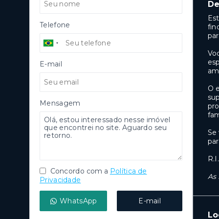
De
Est
Telefone
fin
par
Voc
es
E-mail
am
O e
sup
Mensagem
pro
fam
Se 
par
R.I
Concordo com a
Política de
As 
Privacidade
WhatsApp
E-mail
Lo