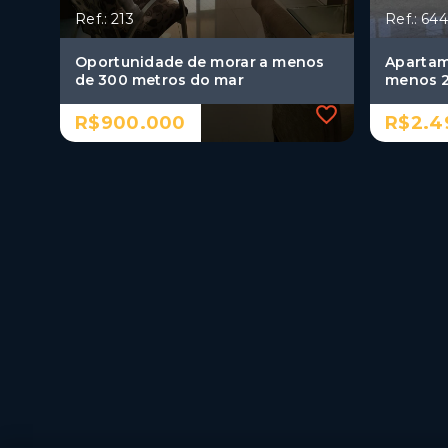
Ref.: 213
Ref.: 644
Oportunidade de morar a menos
Apartam
de 300 metros do mar
menos 2
R$900.000
R$2.4
Ref.: 213
Ref.: 644
Oportunidade de morar a menos
Apartam
de 300 metros do mar
menos 2
R$900.000
R$2.4
3 Dormitórios, sendo 2
4 Dor
suítes
suíte
2 Vagas
4 Va
Cabo Branco - João
Cabo 
Pessoa/PB
Pess