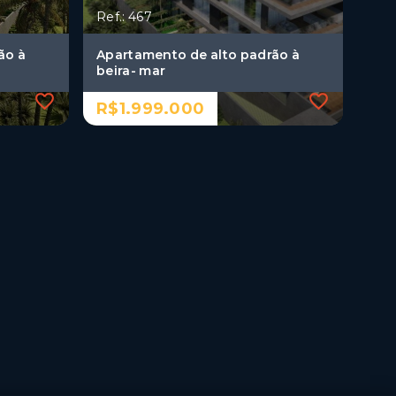
Ref.: 467
ão à
Apartamento de alto padrão à
beira- mar
R$1.999.000
Ref.: 467
ão à
Apartamento de alto padrão à
beira- mar
R$1.999.000
3 Dormitórios, sendo 3
suítes
2 Vagas
Cabo Branco - João
Pessoa/PB