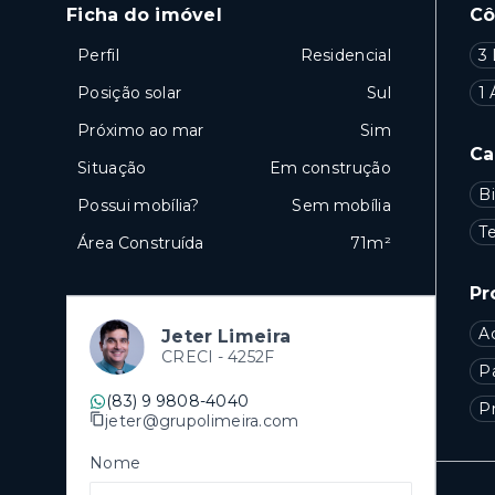
Ficha do imóvel
C
Perfil
Residencial
3 
Posição solar
Sul
1 
Próximo ao mar
Sim
Ca
Situação
Em construção
Bi
Possui mobília?
Sem mobília
T
Área Construída
71m²
Pr
A
Jeter Limeira
CRECI -
4252F
P
(83) 9 9808-4040
P
jeter@grupolimeira.com
Nome