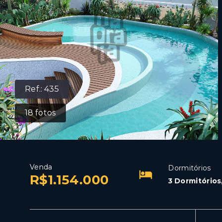
Ref.:
435
18
fotos
Venda
Dormitórios
R$1.154.000
3 Dormitórios