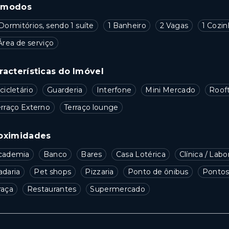
ômodos
Dormitórios, sendo 1 suíte
1 Banheiro
2 Vagas
1 Cozi
Área de serviço
racterísticas do Imóvel
cicletário
Guarderia
Interfone
Mini Mercado
Roof
erraço Externo
Terraço lounge
oximidades
cademia
Banco
Bares
Casa Lotérica
Clínica / Labo
adaria
Pet shops
Pizzaria
Ponto de ônibus
Pontos 
raça
Restaurantes
Supermercado