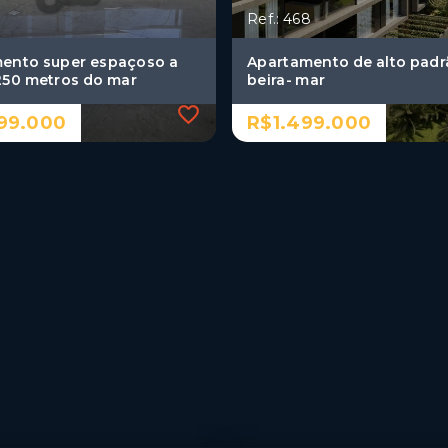
Ref.: 468
ento super espaçoso a
Apartamento de alto padr
50 metros do mar
beira- mar
99.000
R$1.499.000
Ref.: 468
ento super espaçoso a
Apartamento de alto padr
50 metros do mar
beira- mar
99.000
R$1.499.000
mitórios, sendo 4
2 Dormitórios, sendo 2
s
suítes
gas
2 Vagas
Branco - João
Cabo Branco - João
oa/PB
Pessoa/PB