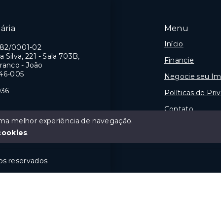
ária
Menu
Início
982/0001-02
a Silva, 221 - Sala 703B,
Financie
ranco - João
46-005
Negocie seu Im
036
Políticas de Pri
Contato
 uma melhor experiência de navegação.
Sobre
J
cookies
.
tos reservados