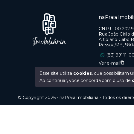
naPraia Imobili
CNPJ
-
00.202.
Rua João Cirilo d
Altiplano Cabo B
Pessoa/PB, 580
(83) 99111-0
Ver e-mail
Esse site utiliza
cookies
, que possibilitam
CRECI PB 0669
Ao continuar, você concorda com o uso de
© Copyright 2026 - naPraia Imobiliária - Todos os direi