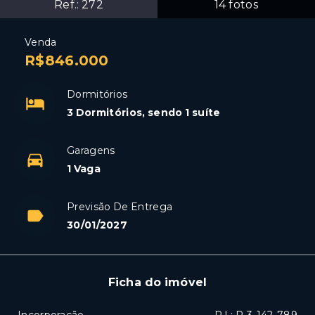
Ref.:
272
14
fotos
Venda
R$846.000
Dormitórios
3 Dormitórios, sendo 1 suíte
Garagens
1 Vaga
Previsão De Entrega
30/01/2027
Ficha do imóvel