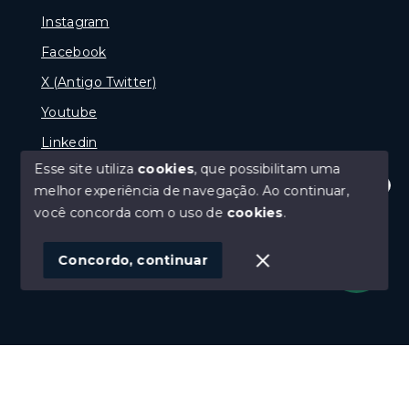
Instagram
Facebook
X (Antigo Twitter)
Youtube
Linkedin
Esse site utiliza
cookies
, que possibilitam uma
melhor experiência de navegação.
Ao continuar,
Olá! Estamos disponíveis para te ajudar.
você concorda com o uso de
cookies
.
© Copyright 2026 - naPraia Imobiliária - Todos os
direitos reservados
Concordo, continuar
SITE PARA IMOBILIARIA
Início
Histórico
Favoritos