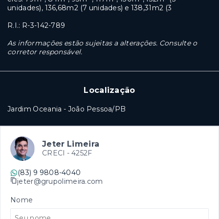
unidades), 136,68m2 (7 unidades) e 138,31m2 (3
R.I.: R-3-142-789
As informações estão sujeitas a alterações. Consulte o
corretor responsável.
Localização
Jardim Oceania - João Pessoa/PB
Jeter Limeira
CRECI -
4252F
(83) 9 9808-4040
jeter@grupolimeira.com
Nome