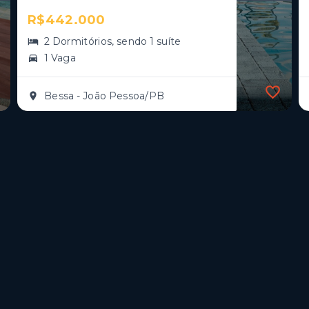
R$442.000
2 Dormitórios, sendo 1 suíte
1 Vaga
Bessa - João Pessoa/PB