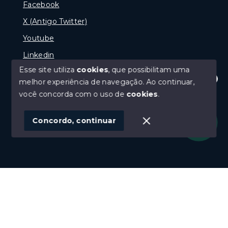
Facebook
X (Antigo Twitter)
Youtube
Linkedin
Esse site utiliza
cookies
, que possibilitam uma
melhor experiência de navegação.
Ao continuar,
Olá! Estamos disponíveis para te ajudar.
você concorda com o uso de
cookies
.
© Copyright 2026 - naPraia Imobiliária - Todos os
direitos reservados
Concordo, continuar
SITE PARA IMOBILIARIA
Início
Histórico
Favoritos