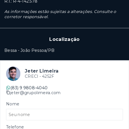
R.I.: R-4-142.578
As informações estão sujeitas a alterações. Consulte o
corretor responsável.
Localização
Bessa - João Pessoa/PB
Jeter Limeira
CRECI -
4252F
(83) 9 9808-4040
jeter@grupolimeira.com
Nome
Telefone