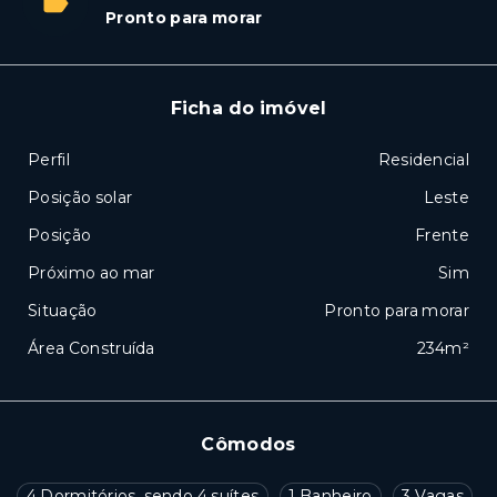
Pronto para morar
Ficha do imóvel
Perfil
Residencial
Posição solar
Leste
Posição
Frente
Próximo ao mar
Sim
Situação
Pronto para morar
Área Construída
234m²
Cômodos
4 Dormitórios, sendo 4 suítes
1 Banheiro
3 Vagas