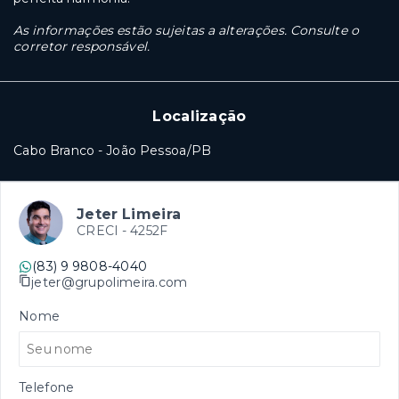
As informações estão sujeitas a alterações. Consulte o
corretor responsável.
Localização
Cabo Branco - João Pessoa/PB
Jeter Limeira
CRECI -
4252F
(83) 9 9808-4040
jeter@grupolimeira.com
Nome
Telefone