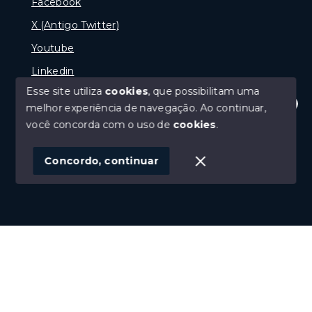
Facebook
X (Antigo Twitter)
Youtube
Linkedin
Esse site utiliza
cookies
, que possibilitam uma
melhor experiência de navegação.
Ao continuar,
Olá! Estamos disponíveis para te ajudar.
você concorda com o uso de
cookies
.
© Copyright 2026 - naPraia Imobiliária - Todos os
direitos reservados
Concordo, continuar
SITE PARA IMOBILIARIA
Início
Histórico
Favoritos