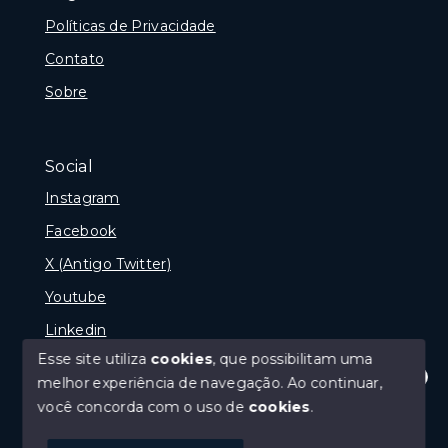
Políticas de Privacidade
Contato
Sobre
Social
Instagram
Facebook
X (Antigo Twitter)
Youtube
Linkedin
Esse site utiliza
cookies
, que possibilitam uma
melhor experiência de navegação.
Ao continuar,
Olá! Estamos disponíveis para te ajudar.
você concorda com o uso de
cookies
.
© Copyright 2026 - naPraia Imobiliária - Todos os
direitos reservados