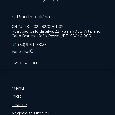
naPraia Imobiliária
CNPJ
-
00.202.982/0001-02
Rua João Cirilo da Silva, 221 - Sala 703B, Altiplano
Cabo Branco - João Pessoa/PB, 58046-005
(83) 99111-0036
Ver e-mail
CRECI PB 0669J
Menu
Início
Financie
Negocie seu Imóvel