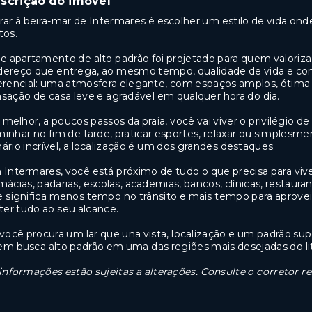
scrição do imóvel
ar à beira-mar de Intermares é escolher um estilo de vida ond
tos.
e apartamento de alto padrão foi projetado para quem valoriz
ereço que entrega, ao mesmo tempo, qualidade de vida e conv
erencial: uma atmosfera elegante, com espaços amplos, ótima v
sação de casa leve e agradável em qualquer hora do dia.
 melhor, a poucos passos da praia, você vai viver o privilégio d
inhar no fim de tarde, praticar esportes, relaxar ou simples
ário incrível, a localização é um dos grandes destaques.
Intermares, você está próximo de tudo o que precisa para vi
mácias, padarias, escolas, academias, bancos, clínicas, restaura
 significa menos tempo no trânsito e mais tempo para aprovei
ter tudo ao seu alcance.
você procura um lar que una vista, localização e um padrão supe
m busca alto padrão em uma das regiões mais desejadas do lit
informações estão sujeitas a alterações. Consulte o corretor r