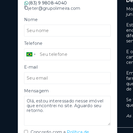
De
(83) 9 9808-4040
jeter@grupolimeira.com
Mor
jun
Nome
Est
end
dif
sen
Telefone
E o
cam
cen
E-mail
Em 
far
que
de 
Mensagem
Se 
que
As 
Concordo com a
Política de