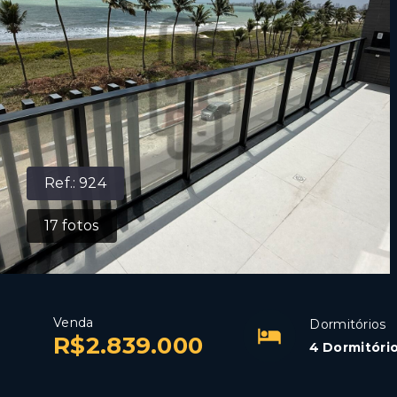
Ref.:
924
17
fotos
Venda
Dormitórios
R$2.839.000
4 Dormitório