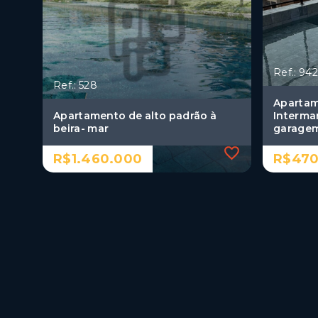
Ref.: 942
Ref.: 528
Apartam
Apartamento de alto padrão à
Interma
beira- mar
garage
R$1.460.000
R$470
Ref.: 528
Ref.: 942
Apartamento de alto padrão à
Apartam
beira- mar
Interma
garage
R$1.460.000
R$470
3 Dormitórios, sendo 3
suítes
2 Dor
suíte
2 Vagas