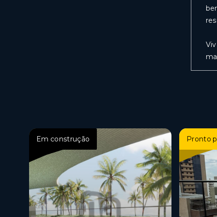
bem
res
Viv
ma
Em construção
Pronto p