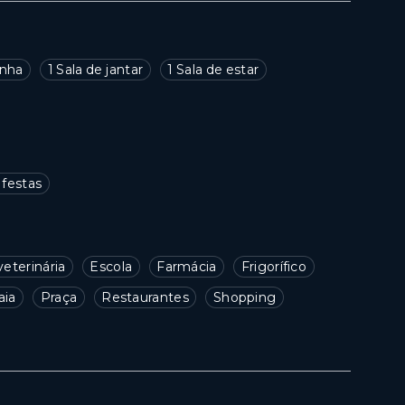
inha
1 Sala de jantar
1 Sala de estar
 festas
veterinária
Escola
Farmácia
Frigorífico
aia
Praça
Restaurantes
Shopping