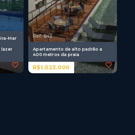
Ref.: 843
ira-Mar
 lazer
Apartamento de alto padrão a
400 metros da praia
R$1.023.000
Ref.: 843
ira-Mar
Apartamento de alto padrão a
400 metros da praia
 lazer
R$1.023.000
3 Dormitórios, sendo 3
suítes
2 Vagas