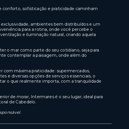
e conforto, sofisticação e praticidade caminham
a exclusividade, ambientes bem distribuídos e um
eniência para a rotina, onde você percebe o
entilação e iluminação natural, criando aquela
e ter o mar como parte do seu cotidiano, seja para
mente contemplar a paisagem, onde além do
ver com máxima praticidade: supermercados,
ntes e diversas opções de serviços essenciais, o
tar o que realmente importa, com a tranquilidade
rior de morar, Intermares é o seu lugar, ideal para
oral de Cabedelo.
esponsável.