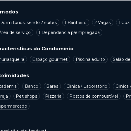
ômodos
Dormitórios, sendo 2 suítes
1 Banheiro
2 Vagas
1 Coz
Área de serviço
1 Dependência p/empregada
racterísticas do Condomínio
hurrasqueira
Espaço gourmet
Piscina adulto
Salão de
oximidades
cademia
Banco
Bares
Clínica / Laboratório
Clínica 
reja
Pet shops
Pizzaria
Postos de combustível
Pr
upermercado