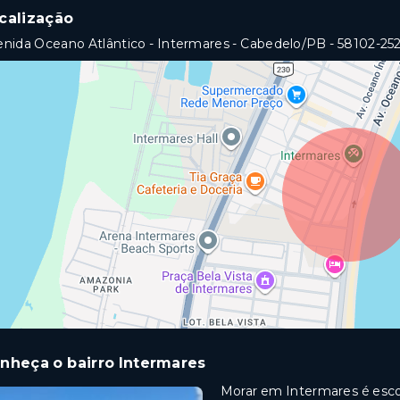
calização
nida Oceano Atlântico - Intermares - Cabedelo/PB
- 58102-25
nheça o bairro Intermares
Morar em Intermares é esco