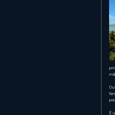
pri
mã
Out
far
prá
É u