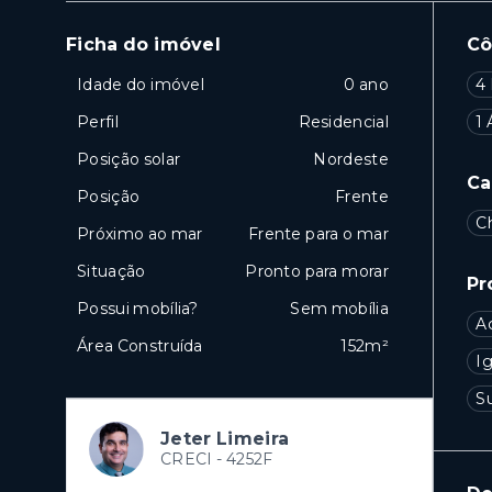
Ficha do imóvel
C
Idade do imóvel
0 ano
4 
Perfil
Residencial
1 
Posição solar
Nordeste
Ca
Posição
Frente
C
Próximo ao mar
Frente para o mar
Situação
Pronto para morar
Pr
Possui mobília?
Sem mobília
A
Área Construída
152m²
Ig
S
Jeter Limeira
CRECI -
4252F