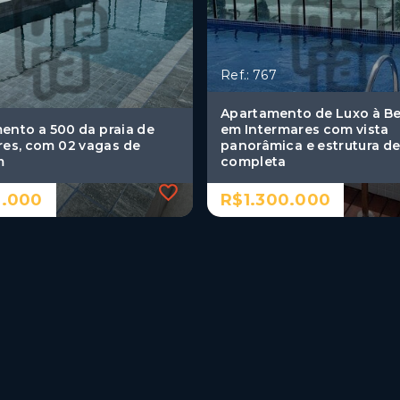
Ref.: 767
Apartamento de Luxo à Be
ento a 500 da praia de
em Intermares com vista
res, com 02 vagas de
panorâmica e estrutura de
m
completa
.000
R$1.300.000
Ref.: 767
ento a 500 da praia de
Apartamento de Luxo à Be
res, com 02 vagas de
em Intermares com vista
m
panorâmica e estrutura de
completa
.000
R$1.300.000
mitórios, sendo 1
3 Dormitórios, sendo 1