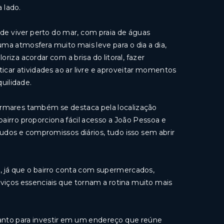
 lado.
o de viver perto do mar, com praia de águas
uma atmosfera muito mais leve para o dia a dia,
riza acordar com a brisa do litoral, fazer
ticar atividades ao ar livre e aproveitar momentos
uilidade.
termares também se destaca pela localização
bairro proporciona fácil acesso a João Pessoa e
estudos e compromissos diários, tudo isso sem abrir
, já que o bairro conta com supermercados,
erviços essenciais que tornam a rotina muito mais
anto para investir em um endereço que reúne