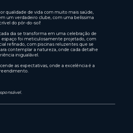
hor qualidade de vida com muito mais saúde,
em um verdadeiro clube, com uma belíssima
rível do pôr-do-sol!
e cada dia se transforma em uma celebração de
cada espaço foi meticulosamente projetado, com
ial refinado, com piscinas reluzentes que se
para contemplar a natureza, onde cada detalhe
iência inigualável.
ende as expectativas, onde a excelência é a
preendimento.
esponsável.