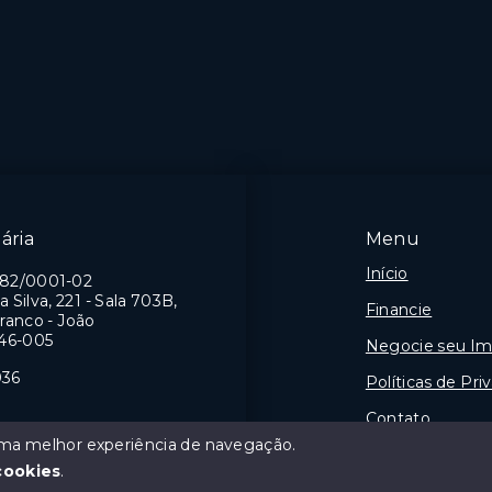
mitórios, sendo 1
2 Dormitórios
1 Vaga
a
Intermares -
mares -
Cabedelo/PB
delo/PB
ária
Menu
Início
982/0001-02
a Silva, 221 - Sala 703B,
Financie
ranco - João
46-005
Negocie seu Im
036
Políticas de Pri
Contato
 uma melhor experiência de navegação.
Sobre
J
cookies
.