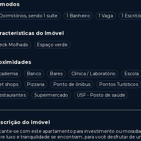
ômodos
Dormitórios, sendo 1 suíte
1 Banheiro
1 Vaga
1 Escritó
racterísticas do Imóvel
eck Molhado
Espaço verde
oximidades
cademia
Banco
Bares
Clínica / Laboratório
Escola
et shops
Pizzaria
Ponto de ônibus
Pontos Turísticos
estaurantes
Supermercado
USF - Posto de saúde
scrição do imóvel
ante-se com este apartamento para investimento ou moradia,
re luxo e tranquilidade se encontram, para você desfrutar de u