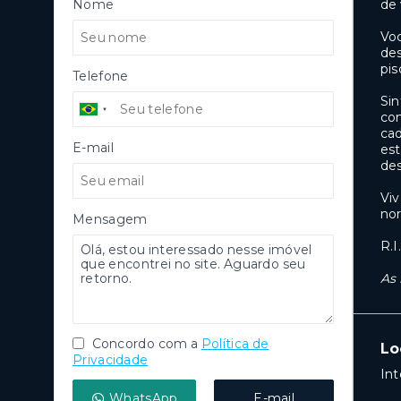
Nome
de 
Voc
des
pis
Telefone
Sin
con
cad
E-mail
est
des
Viv
nor
Mensagem
R.
As 
Concordo com a
Política de
Lo
Privacidade
In
WhatsApp
E-mail