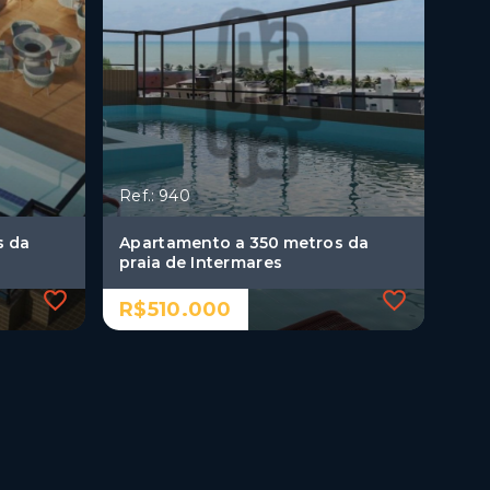
Ref.: 940
s da
Apartamento a 350 metros da
praia de Intermares
R$510.000
Ref.: 940
s da
Apartamento a 350 metros da
praia de Intermares
R$510.000