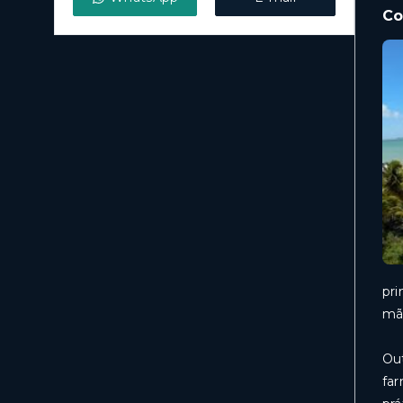
Co
pri
mã
Out
far