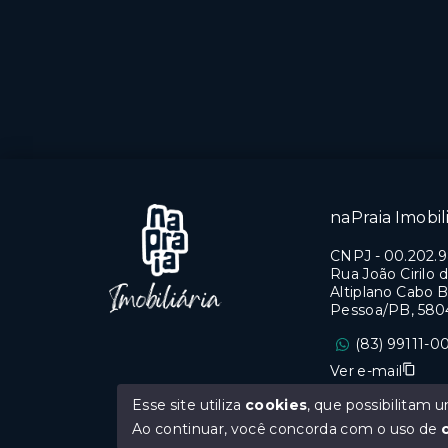
2 Dormitórios, sendo 1
2 Dor
suíte
suíte
1 Vaga
1 Vag
Intermares -
Inter
Cabedelo/PB
Cabe
naPraia Imobili
CNPJ
-
00.202.
Rua João Cirilo d
Altiplano Cabo B
Pessoa/PB, 580
(83) 99111-0
Ver e-mail
Esse site utiliza
cookies
, que possibilitam
CRECI PB 0669
Ao continuar, você concorda com o uso de