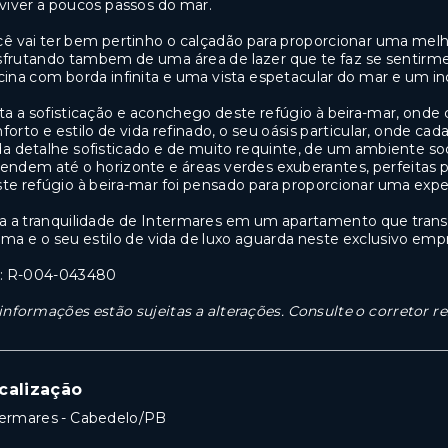
viver a poucos passos do mar.
ê vai ter bem pertinho o calçadão para proporcionar uma mel
frutando tambem de uma área de lazer que te faz se sentirm
cina com borda infinita e uma vista espetacular do mar e um inc
ta a sofisticação e aconchego deste refúgio à beira-mar, ond
forto e estilo de vida refinado, o seu oásis particular, onde 
a detalhe sofisticado e de muito requinte, de um ambiente soc
endem até o horizonte e áreas verdes exuberantes, perfeitas 
te refúgio à beira-mar foi pensado para proporcionar uma exper
a a tranquilidade de Intermares em um apartamento que transc
ma e o seu estilo de vida de luxo aguarda neste exclusivo em
I.: R-004-043480
informações estão sujeitas a alterações. Consulte o corretor r
calização
termares - Cabedelo/PB