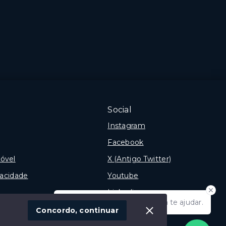
2 Dormitórios, sendo 1
suíte
1 Vaga
Intermares -
Cabedelo/PB
Social
Instagram
Facebook
óvel
X (Antigo Twitter)
vacidade
Youtube
Linkedin
Olá! Estamos disponíveis para te ajudar.
Concordo, continuar