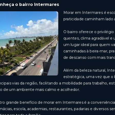
nheça o bairro Intermares
Morar em Intermares é esco
praticidade caminham lado a
O bairro oferece o privilégi
quentes, clima agradável e 
um lugar ideal para quem valo
caminhadas à beira-mar, pra
de descanso com mais tranq
Além da beleza natural, In
estratégica, uma vez que o 
ncipais vias da região, facilitando a mobilidade para trabalho, 
o de um ambiente mais calmo e acolhedor.
ro grande benefício de morar em Intermares é a conveniência
mácias, escola, academias, restaurantes, padarias e diversos s