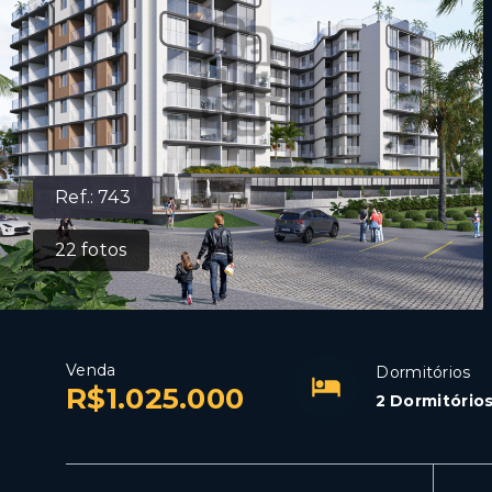
Ref.:
743
22
fotos
Venda
Dormitórios
R$1.025.000
2 Dormitórios