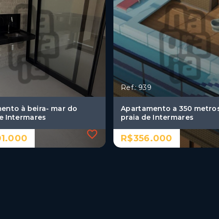
Ref.: 939
ento à beira- mar do
Apartamento a 350 metro
de Intermares
praia de Intermares
01.000
R$356.000
Ref.: 939
ento à beira- mar do
Apartamento a 350 metro
de Intermares
praia de Intermares
01.000
R$356.000