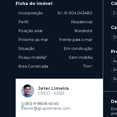
Ficha do imóvel
C
Incorporação
R.I.:R-004.043480
2 
Perfil
Residencial
Ca
Posição solar
Nordeste
D
Próximo ao mar
Frente para o mar
Situação
Em construção
Pr
Possui mobília?
Sem mobília
A
Área Construída
71m²
P
R
Jeter Limeira
CRECI -
4252F
De
(83) 9 9808-4040
jeter@grupolimeira.com
Enc
ent