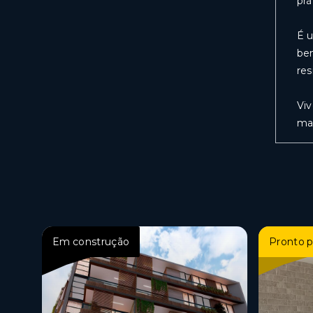
prá
É u
bem
res
Viv
ma
Em construção
Pronto p