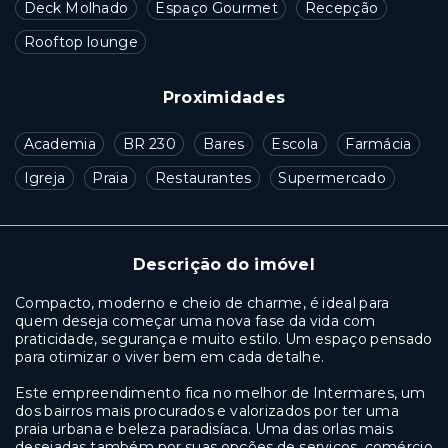
Deck Molhado
Espaço Gourmet
Recepção
Rooftop lounge
Proximidades
Academia
BR 230
Bares
Escola
Farmácia
Igreja
Praia
Restaurantes
Supermercado
Descrição do imóvel
Compacto, moderno e cheio de charme, é ideal para
quem deseja começar uma nova fase da vida com
praticidade, segurança e muito estilo. Um espaço pensado
para otimizar o viver bem em cada detalhe.
Este empreendimento fica no melhor de Intermares, um
dos bairros mais procurados e valorizados por ter uma
praia urbana e beleza paradisíaca. Uma das orlas mais
desejadas também por suas opções de serviços, comércio