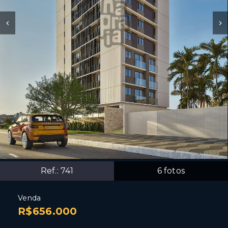
Ref.:
741
6
fotos
Venda
R$656.000