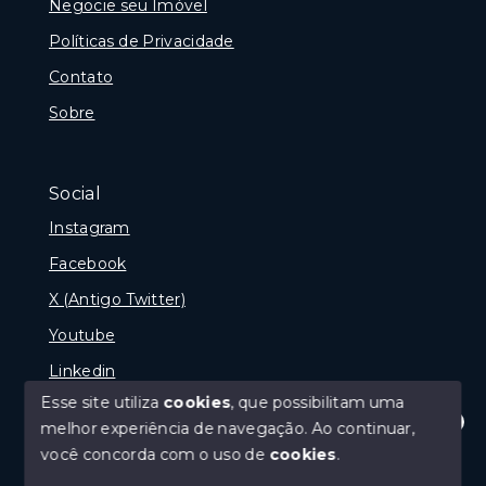
Negocie seu Imóvel
Políticas de Privacidade
Contato
Sobre
Social
Instagram
Facebook
X (Antigo Twitter)
Youtube
Linkedin
Esse site utiliza
cookies
, que possibilitam uma
melhor experiência de navegação.
Ao continuar,
Olá! Estamos disponíveis para te ajudar.
você concorda com o uso de
cookies
.
© Copyright 2026 - naPraia Imobiliária - Todos os
direitos reservados