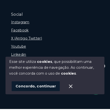
Social
Instagram
Facebook
X (Antigo Twitter)
Youtube
Linkedin
Esse site utiliza
cookies
, que possibilitam uma
melhor experiência de navegação.
Ao continuar,
Olá! Estamos disponíveis para te ajudar.
você concorda com o uso de
cookies
.
© Copyright 2026 - naPraia Imobiliária - Todos os
direitos reservados
Concordo, continuar
SITE PARA IMOBILIARIA