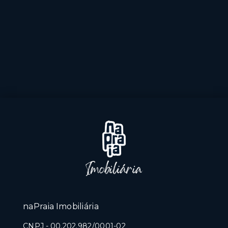
naPraia Imobiliária
CNPJ
-
00.202.982/0001-02