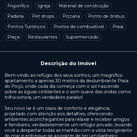
Frigorífico
Igreja
Material de construção
Padaria
Pet shops
Pizzaria
Ponto de ônibus
Pontos Turísticos
Postos de combustível
Praia
Praça
Restaurantes
Supermercado
Descrição do imóvel
Bem-vindo ao refúgio dos seus sonhos, um magnífico
apartamento a apenas 30 metros da deslumbrante Praia
do Poço, onde cada dia começa com o sol nascendo
sobre as águas cintilantes e o som suave das ondas como
trilha sonora, um verdadeiro paraíso!
Seu novo lar é um oásis de conforto e elegância,
projetado com atenção aos detalhes, oferecendo
ambientes aconchegantes para relaxar e receber amigos
e familiares, verdadeiramente um refúgio privado, levando
você a despertar todas as manhãs com a vista revigorante
do mar e entregue-se ao prazer de ter um banheiro