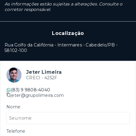
As informações estão sujeitas a alterações. Consulte o
corretor responsável.
Localização
Rua Golfo da Califórnia - Intermares - Cabedelo/PB
-
58102-100
Jeter Limeira
CRECI -
4252F
(83) 9 9808-4040
jeter@grupolimeira.com
Nome
Telefone