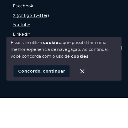
Facebook
X (Antigo Twitter)
Youtube
Linkedin
Esse site utiliza
cookies
, que possibilitam uma
melhor experiência de navegação.
Ao continuar,
Olá! Estamos disponíveis para te ajudar.
você concorda com o uso de
cookies
.
© Copyright 2026 - naPraia Imobiliária - Todos os
direitos reservados
Concordo, continuar
SITE PARA IMOBILIARIA
Início
Histórico
Favoritos