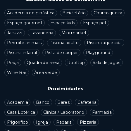
Academia de ginástica
Bicicletário
Churrasqueira
Espaço gourmet
Espaço kids
Espaço pet
Jacuzzi
Lavanderia
Mini market
Permite animais
Piscina adulto
Piscina aquecida
Piscina infantil
Pista de cooper
Playground
Praça
Quadra de areia
Rooftop
Sala de jogos
Wine Bar
Área verde
Proximidades
Academia
Banco
Bares
Cafeteria
Casa Lotérica
Clínica / Laboratório
Farmácia
Frigorífico
Igreja
Padaria
Pizzaria